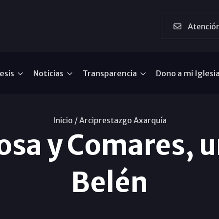
Atención
esis
Noticias
Transparencia
Dono a mi Iglesi
Inicio /
Arciprestazgo Axarquía
sa y Comares, un
Belén