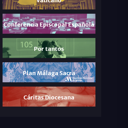
Conferencia Episcopal Española
Por tantos
Plan Málaga Sacra
Cáritas Diocesana