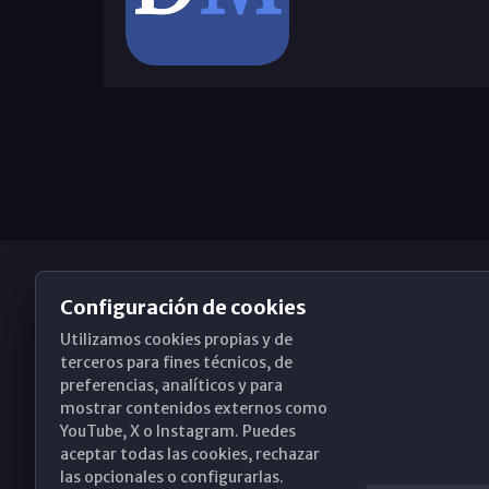
Configuración de cookies
Utilizamos cookies propias y de
Obispado de Málaga
terceros para fines técnicos, de
preferencias, analíticos y para
mostrar contenidos externos como
YouTube, X o Instagram. Puedes
Santa María, 18-20. 29015 Málaga
aceptar todas las cookies, rechazar
las opcionales o configurarlas.