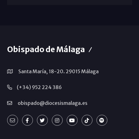
Obispado de Málaga
Santa María, 18-20. 29015 Málaga
(+34) 952 224 386
obispado@diocesismalaga.es