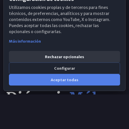
Horarios de Misa
Utilizamos cookies propias y de terceros para fines
Hemeroteca
técnicos, de preferencias, analíticos y para mostrar
contenidos externos como YouTube, X o Instagram.
WhatsApp
Puedes aceptar todas las cookies, rechazar las
opcionales o configurarlas.
Más información
Rechazar opcionales
Configurar
Aceptar todas
Consulta IA
×
© 2026 Obispado de Málaga
Selecciona el área y realiza tu consulta