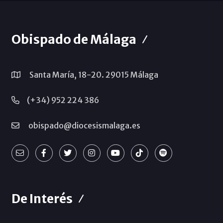
Obispado de Málaga
Santa María, 18-20. 29015 Málaga
(+34) 952 224 386
obispado@diocesismalaga.es
De Interés