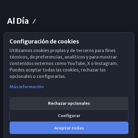
Al Día
Configuración de cookies
Horarios de Misa
Utilizamos cookies propias y de terceros para fines
Hemeroteca
técnicos, de preferencias, analíticos y para mostrar
contenidos externos como YouTube, X o Instagram.
WhatsApp
Puedes aceptar todas las cookies, rechazar las
opcionales o configurarlas.
Más información
Rechazar opcionales
Configurar
Aceptar todas