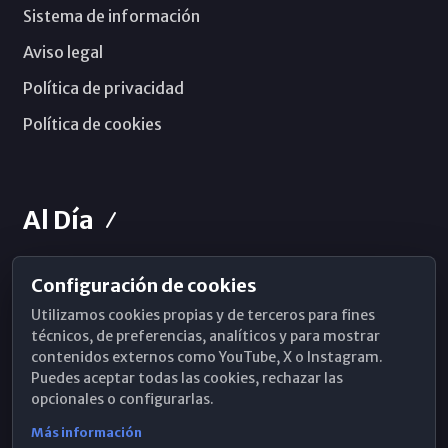
Sistema de información
Aviso legal
Política de privacidad
Política de cookies
Al Día
Configuración de cookies
Horarios de Misa
Utilizamos cookies propias y de terceros para fines
Hemeroteca
técnicos, de preferencias, analíticos y para mostrar
contenidos externos como YouTube, X o Instagram.
WhatsApp
Puedes aceptar todas las cookies, rechazar las
opcionales o configurarlas.
Más información