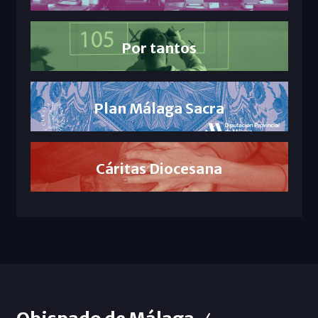
Por tantos
Plan Málaga Sacra
Cáritas Diocesana