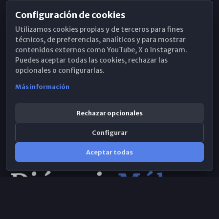
Configuración de cookies
Horarios de Misa
Utilizamos cookies propias y de terceros para fines
Hemeroteca
técnicos, de preferencias, analíticos y para mostrar
contenidos externos como YouTube, X o Instagram.
WhatsApp
Puedes aceptar todas las cookies, rechazar las
opcionales o configurarlas.
Más información
Rechazar opcionales
Configurar
Aceptar todas
Consulta IA
×
Selecciona el área y realiza tu consulta
© 2026 Obispado de Málaga