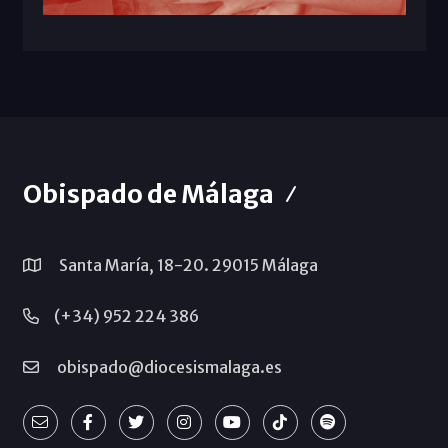
Obispado de Málaga
Santa María, 18-20. 29015 Málaga
(+34) 952 224 386
obispado@diocesismalaga.es