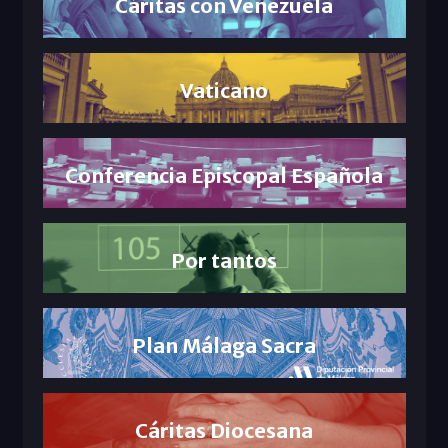
Cáritas con Venezuela
Vaticano
Conferencia Episcopal Española
Por tantos
Plan Málaga Sacra
Cáritas Diocesana