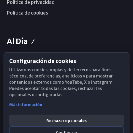
Política de privacidad
Política de cookies
Al Día
Configuración de cookies
Horarios de Misa
Utilizamos cookies propias y de terceros para fines
Hemeroteca
técnicos, de preferencias, analíticos y para mostrar
contenidos externos como YouTube, X o Instagram.
WhatsApp
Puedes aceptar todas las cookies, rechazar las
opcionales o configurarlas.
Más información
Rechazar opcionales
Configurar