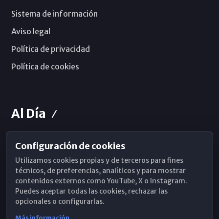
Sistema de información
Aviso legal
Política de privacidad
Política de cookies
Al Día
Configuración de cookies
Horarios de Misa
Utilizamos cookies propias y de terceros para fines
Hemeroteca
técnicos, de preferencias, analíticos y para mostrar
contenidos externos como YouTube, X o Instagram.
WhatsApp
Puedes aceptar todas las cookies, rechazar las
opcionales o configurarlas.
Más información