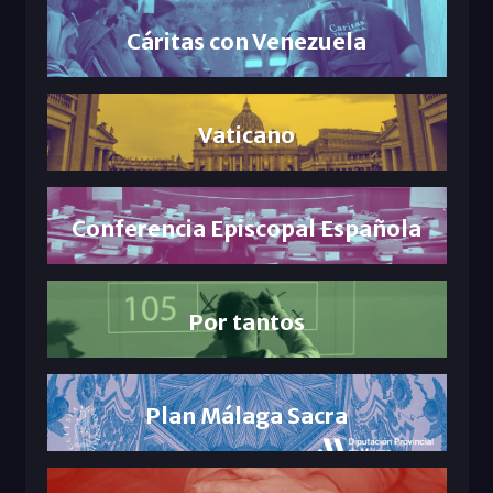
Cáritas con Venezuela
Vaticano
Conferencia Episcopal Española
Por tantos
Plan Málaga Sacra