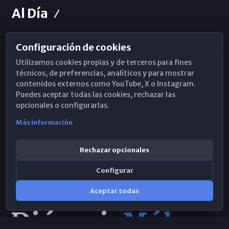
Al Día
Configuración de cookies
Horarios de Misa
Utilizamos cookies propias y de terceros para fines
Hemeroteca
técnicos, de preferencias, analíticos y para mostrar
contenidos externos como YouTube, X o Instagram.
WhatsApp
Puedes aceptar todas las cookies, rechazar las
opcionales o configurarlas.
Más información
Rechazar opcionales
Configurar
Aceptar todas