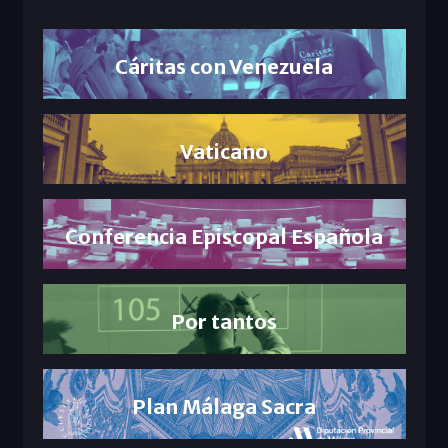
Cáritas con Venezuela
Vaticano
Conferencia Episcopal Española
Por tantos
Plan Málaga Sacra