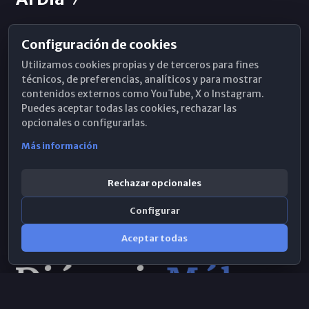
Configuración de cookies
Horarios de Misa
Utilizamos cookies propias y de terceros para fines
Hemeroteca
técnicos, de preferencias, analíticos y para mostrar
contenidos externos como YouTube, X o Instagram.
WhatsApp
Puedes aceptar todas las cookies, rechazar las
opcionales o configurarlas.
Más información
Rechazar opcionales
Configurar
Aceptar todas
Consulta IA
×