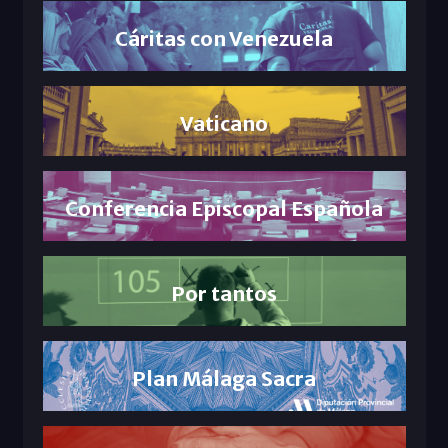
Cáritas con Venezuela
Vaticano
Conferencia Episcopal Española
Por tantos
Plan Málaga Sacra