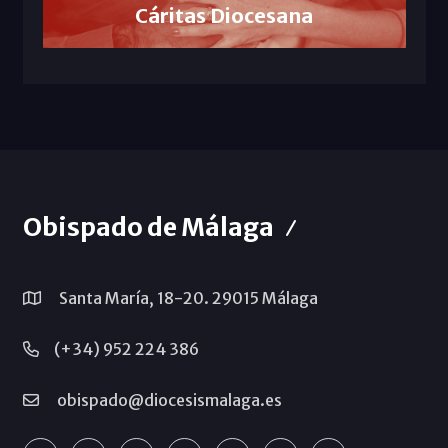
Cáritas Diocesana
Obispado de Málaga
Santa María, 18-20. 29015 Málaga
(+34) 952 224 386
obispado@diocesismalaga.es