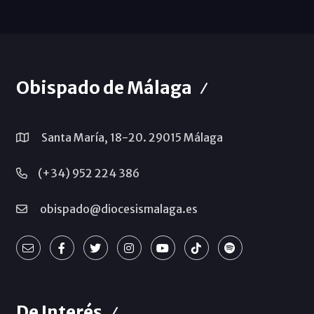
Obispado de Málaga
Santa María, 18-20. 29015 Málaga
(+34) 952 224 386
obispado@diocesismalaga.es
De Interés