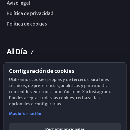
Aviso legal
Política de privacidad
Política de cookies
Al Día
Configuración de cookies
Horarios de Misa
Utilizamos cookies propias y de terceros para fines
Hemeroteca
técnicos, de preferencias, analíticos y para mostrar
contenidos externos como YouTube, X o Instagram.
WhatsApp
Puedes aceptar todas las cookies, rechazar las
opcionales o configurarlas.
Más información
Rechazar opcionales