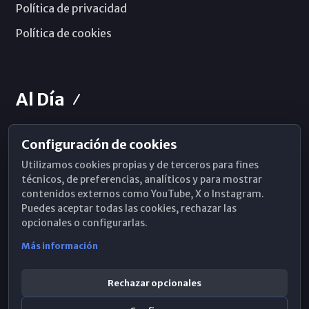
Política de privacidad
Política de cookies
Al Día
Configuración de cookies
Horarios de Misa
Utilizamos cookies propias y de terceros para fines
Hemeroteca
técnicos, de preferencias, analíticos y para mostrar
contenidos externos como YouTube, X o Instagram.
WhatsApp
Puedes aceptar todas las cookies, rechazar las
opcionales o configurarlas.
Más información
Rechazar opcionales