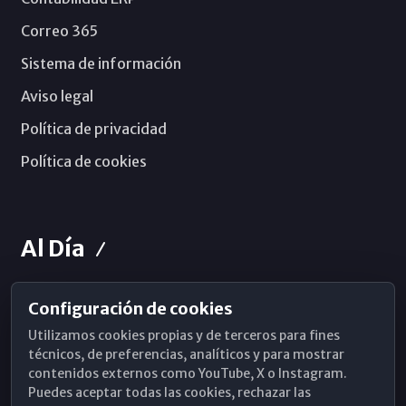
Correo 365
Sistema de información
Aviso legal
Política de privacidad
Política de cookies
Al Día
Configuración de cookies
Horarios de Misa
Utilizamos cookies propias y de terceros para fines
Hemeroteca
técnicos, de preferencias, analíticos y para mostrar
contenidos externos como YouTube, X o Instagram.
WhatsApp
Puedes aceptar todas las cookies, rechazar las