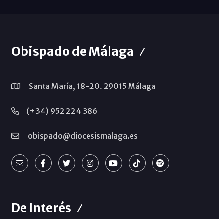
Obispado de Málaga
Santa María, 18-20. 29015 Málaga
(+34) 952 224 386
obispado@diocesismalaga.es
De Interés