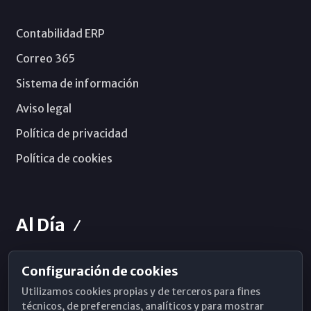
Contabilidad ERP
Correo 365
Sistema de información
Aviso legal
Política de privacidad
Política de cookies
Al Día
Configuración de cookies
Horarios de Misa
Utilizamos cookies propias y de terceros para fines
Hemeroteca
técnicos, de preferencias, analíticos y para mostrar