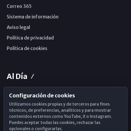
Correo 365
Sistema de información
Aviso legal
Política de privacidad
Política de cookies
Al Día
Configuración de cookies
Horarios de Misa
Utilizamos cookies propias y de terceros para fines
Hemeroteca
técnicos, de preferencias, analíticos y para mostrar
contenidos externos como YouTube, X o Instagram.
WhatsApp
Puedes aceptar todas las cookies, rechazar las
opcionales o configurarlas.