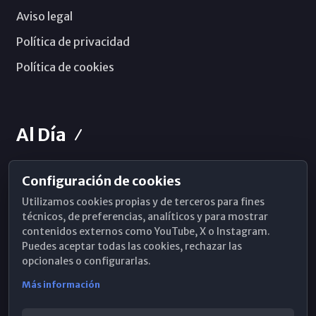
Aviso legal
Política de privacidad
Política de cookies
Al Día
Configuración de cookies
Horarios de Misa
Utilizamos cookies propias y de terceros para fines
Hemeroteca
técnicos, de preferencias, analíticos y para mostrar
contenidos externos como YouTube, X o Instagram.
WhatsApp
Puedes aceptar todas las cookies, rechazar las
opcionales o configurarlas.
Más información