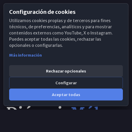
Configuración de cookies
Horarios de Misa
Utilizamos cookies propias y de terceros para fines
Hemeroteca
técnicos, de preferencias, analíticos y para mostrar
contenidos externos como YouTube, X o Instagram.
WhatsApp
Puedes aceptar todas las cookies, rechazar las
opcionales o configurarlas.
Más información
Rechazar opcionales
Configurar
Aceptar todas
Consulta IA
×