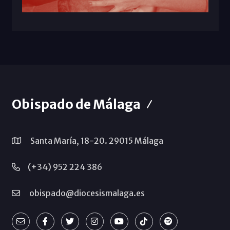
Obispado de Málaga
Santa María, 18-20. 29015 Málaga
(+34) 952 224 386
obispado@diocesismalaga.es