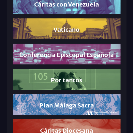
Cáritas con Venezuela
Vaticano
Conferencia Episcopal Española
Por tantos
Plan Málaga Sacra
Cáritas Diocesana