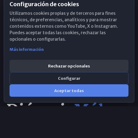
Configuración de cookies
Horarios de Misa
Utilizamos cookies propias y de terceros para fines
Hemeroteca
técnicos, de preferencias, analíticos y para mostrar
contenidos externos como YouTube, X o Instagram.
WhatsApp
Puedes aceptar todas las cookies, rechazar las
opcionales o configurarlas.
Más información
Rechazar opcionales
Configurar
Aceptar todas
Consulta IA
×
Selecciona el área y realiza tu consulta
© 2026 Obispado de Málaga