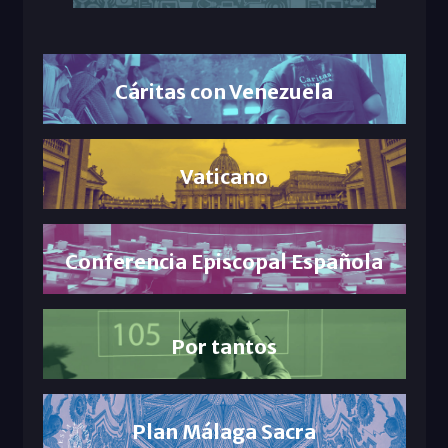
Cáritas con Venezuela
Vaticano
Conferencia Episcopal Española
Por tantos
Plan Málaga Sacra