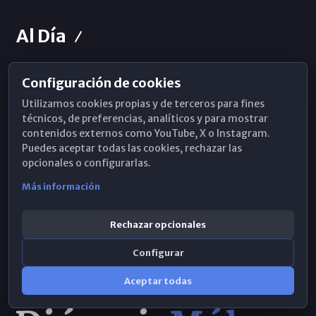
Al Día
Configuración de cookies
Horarios de Misa
Utilizamos cookies propias y de terceros para fines
Hemeroteca
técnicos, de preferencias, analíticos y para mostrar
contenidos externos como YouTube, X o Instagram.
WhatsApp
Puedes aceptar todas las cookies, rechazar las
opcionales o configurarlas.
Más información
Rechazar opcionales
Configurar
Aceptar todas