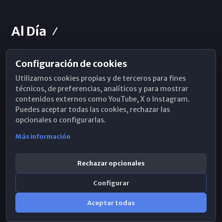
Al Día
Configuración de cookies
Horarios de Misa
Utilizamos cookies propias y de terceros para fines
Hemeroteca
técnicos, de preferencias, analíticos y para mostrar
contenidos externos como YouTube, X o Instagram.
WhatsApp
Puedes aceptar todas las cookies, rechazar las
opcionales o configurarlas.
Más información
Rechazar opcionales
Configurar
Aceptar todas