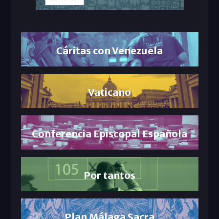
Cáritas con Venezuela
Vaticano
Conferencia Episcopal Española
Por tantos
Plan Málaga Sacra