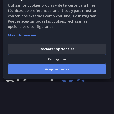
Utilizamos cookies propias y de terceros para fines
Hemeroteca
técnicos, de preferencias, analíticos y para mostrar
contenidos externos como YouTube, X o Instagram.
WhatsApp
Puedes aceptar todas las cookies, rechazar las
opcionales o configurarlas.
Más información
Rechazar opcionales
Configurar
Aceptar todas
Consulta IA
×
© 2026 Obispado de Málaga
Selecciona el área y realiza tu consulta