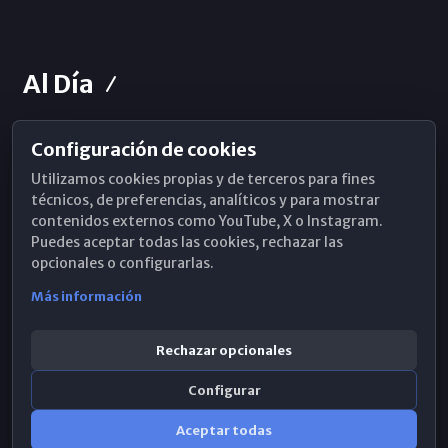
Al Día
Configuración de cookies
Horarios de Misa
Utilizamos cookies propias y de terceros para fines
Hemeroteca
técnicos, de preferencias, analíticos y para mostrar
contenidos externos como YouTube, X o Instagram.
WhatsApp
Puedes aceptar todas las cookies, rechazar las
opcionales o configurarlas.
Más información
Rechazar opcionales
Configurar
Aceptar todas