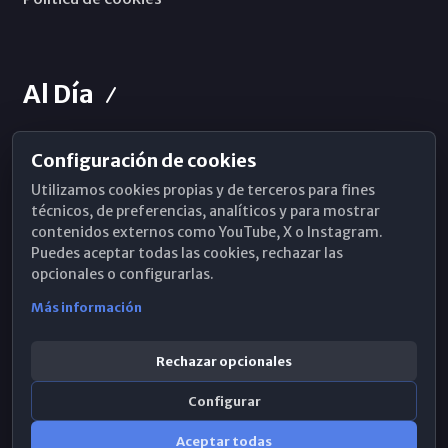
Al Día
Configuración de cookies
Horarios de Misa
Utilizamos cookies propias y de terceros para fines
Hemeroteca
técnicos, de preferencias, analíticos y para mostrar
contenidos externos como YouTube, X o Instagram.
WhatsApp
Puedes aceptar todas las cookies, rechazar las
opcionales o configurarlas.
Más información
Rechazar opcionales
Configurar
Aceptar todas