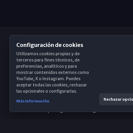
Configuración de cookies
Utilizamos cookies propias y de
Obispado de Málaga
terceros para fines técnicos, de
preferencias, analíticos y para
mostrar contenidos externos como
YouTube, X o Instagram. Puedes
Santa María, 18-20. 29015 Málaga
aceptar todas las cookies, rechazar
las opcionales o configurarlas.
(+34) 952 224 386
Rechazar opci
Más información
obispado@diocesismalaga.es