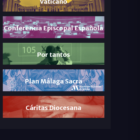
Vaticano
Conferencia Episcopal Española
Por tantos
Plan Málaga Sacra
Cáritas Diocesana