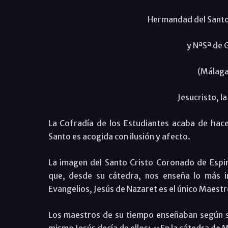
Hermandad del Santo
y NªSª de 
(Málaga
Jesucristo, l
La Cofradía de los Estudiantes acaba de hac
Santo es acogida con ilusión y afecto.
La imagen del Santo Cristo Coronado de Espi
que, desde su cátedra, nos enseña lo más i
Evangelios, Jesús de Nazaret es el único Maestr
Los maestros de su tiempo enseñaban según su
mismo Jesús decía de ellos: «En la cátedra de M