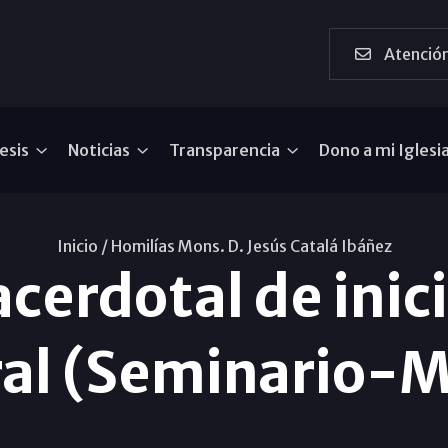
Atención
esis
Noticias
Transparencia
Dono a mi Iglesi
Inicio /
Homilías Mons. D. Jesús Catalá Ibáñez
cerdotal de inic
ral (Seminario-M