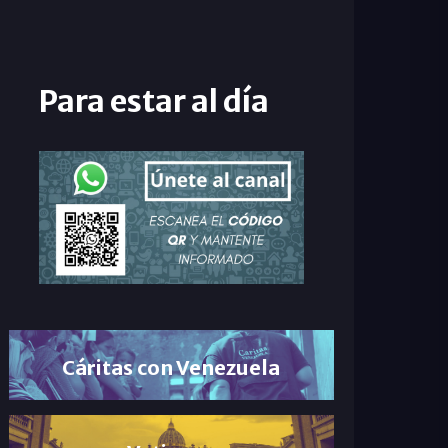
Para estar al día
Cáritas con Venezuela