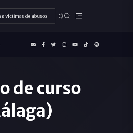
 a víctimas de abusos
a
io de curso
álaga)