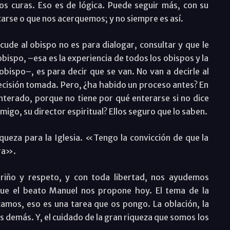
os curas. Eso es de lógica. Puede seguir más, con su
rcarse o que nos acerquemos; y no siempre es así.
ude al obispo no es para dialogar, consultar y que le
obispo, –esa es la experiencia de todos los obispos y la
bispo–, es para decir que se van. No van a decirle al
decisión tomada. Pero, ¿ha habido un proceso antes? En
terado, porque no tiene por qué enterarse si no dice
igo, su director espiritual? Ellos seguro que lo saben.
queza para la Iglesia. «Tengo la convicción de que la
ura».
riño y respeto, y con toda libertad, nos ayudemos
que el beato Manuel nos propone hoy. El tema de la
zamos, eso es una tarea que os pongo. La oblación, la
 los demás. Y, el cuidado de la gran riqueza que somos los