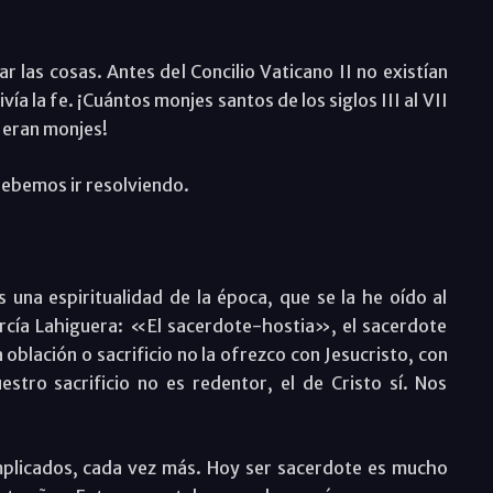
r las cosas. Antes del Concilio Vaticano II no existían
vía la fe. ¡Cuántos monjes santos de los siglos III al VII
Y eran monjes!
debemos ir resolviendo.
una espiritualidad de la época, que se la he oído al
rcía Lahiguera: «El sacerdote-hostia», el sacerdote
a oblación o sacrificio no la ofrezco con Jesucristo, con
estro sacrificio no es redentor, el de Cristo sí. Nos
mplicados, cada vez más. Hoy ser sacerdote es mucho