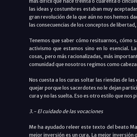
más difícil que hace treinta o cuarenta o cincu
las ideas y costumbres estaban muy aceptadas 
gran revolución de la que aún no nos hemos da
las consecuencias de los conceptos de libertad, 
Tenemos que saber cómo resituarnos, cómo sab
activismo que estamos sino en lo esencial. L
cosas, pero más racionalizadas, más important
comunidad que nosotros regimos como cabeza s
Nos cuesta a los curas soltar las riendas de la
quejar porque los sacerdotes no le dejan partic
cura y no las suelta. Eso es otro estilo que nos p
3.- El cuidado de las vocaciones
Me ha ayudado releer este texto del beato Man
mejor inversión es un cura. La mejor inversión q