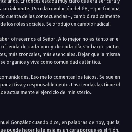
enta años. Entonces estaba muy claro qué era ser cura y
socialmente. Pero la revolución del 68, –que fue una
do cuenta de las consecuencias–, cambió radicalmente
de los roles sociales. Se produjo un cambio radical.
er ofrecernos al Señor. A lo mejor no es tanto en el
a ofrenda de cada uno y de cada día sin hacer tantas
es, más troncales, más esenciales. Dejar que la misma
e organice y viva como comunidad auténtica.
s comunidades. Eso me lo comentan los laicos. Se suelen
ipar activa y responsablemente. Las riendas las tiene el
ide actualmente el ejercicio del ministerio.
uel González cuando dice, en palabras de hoy, que la
ue puede hacer la Iglesia es un cura porque es el filón,