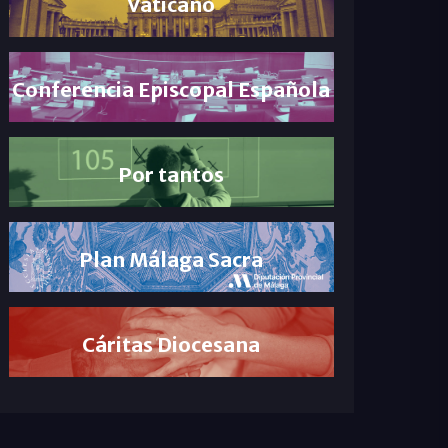
Vaticano
Conferencia Episcopal Española
Por tantos
Plan Málaga Sacra
Cáritas Diocesana