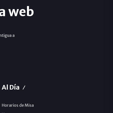
a web
ntigua a
Al Día
Horarios de Misa