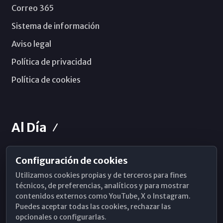
Correo 365
Sistema de información
Aviso legal
Política de privacidad
Política de cookies
Al Día
Configuración de cookies
Horarios de Misa
Utilizamos cookies propias y de terceros para fines
Hemeroteca
técnicos, de preferencias, analíticos y para mostrar
contenidos externos como YouTube, X o Instagram.
WhatsApp
Puedes aceptar todas las cookies, rechazar las
opcionales o configurarlas.