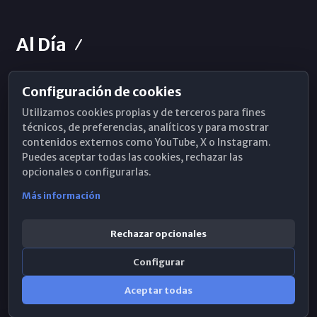
Al Día
Configuración de cookies
Horarios de Misa
Utilizamos cookies propias y de terceros para fines
Hemeroteca
técnicos, de preferencias, analíticos y para mostrar
contenidos externos como YouTube, X o Instagram.
WhatsApp
Puedes aceptar todas las cookies, rechazar las
opcionales o configurarlas.
Más información
Rechazar opcionales
Configurar
Aceptar todas