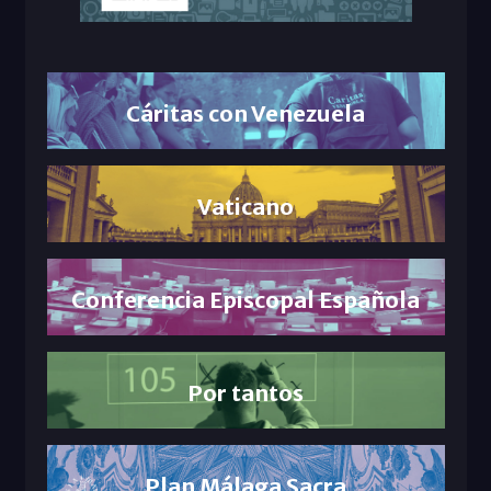
Cáritas con Venezuela
Vaticano
Conferencia Episcopal Española
Por tantos
Plan Málaga Sacra