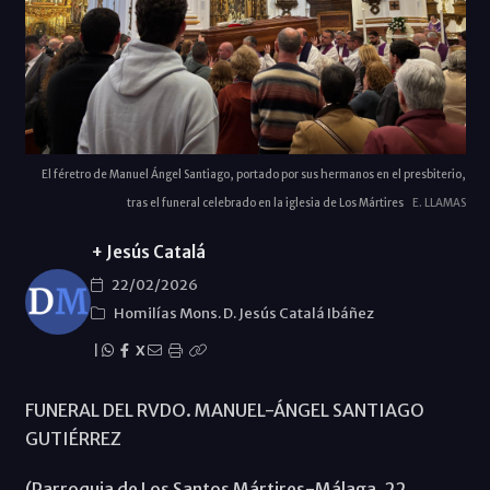
El féretro de Manuel Ángel Santiago, portado por sus hermanos en el presbiterio,
tras el funeral celebrado en la iglesia de Los Mártires
E. LLAMAS
+ Jesús Catalá
22/02/2026
Homilías Mons. D. Jesús Catalá Ibáñez
|
X
FUNERAL DEL RVDO. MANUEL-ÁNGEL SANTIAGO
GUTIÉRREZ
(Parroquia de Los Santos Mártires-Málaga, 22