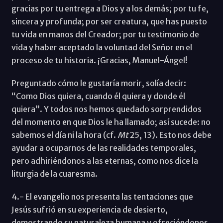
gracias por tu entrega a Dios y a los demás; por tu fe,
sincera y profunda; por ser creatura, que has puesto
tu vida en manos del Creador; por tu testimonio de
vida y haber aceptado la voluntad del Señor en el
proceso de tu historia. ¡Gracias, Manuel-Ángel!
Preguntado cómo le gustaría morir, solía decir:
“Como Dios quiera, cuando él quiera y donde él
quiera”. Y todos nos hemos quedado sorprendidos
del momento en que Dios le ha llamado; así sucede: no
sabemos el día ni la hora (cf.
Mt
25, 13). Esto nos debe
ayudar a ocuparnos de las realidades temporales,
pero adhiriéndonos a las eternas, como nos dice la
liturgia de la cuaresma.
4.- El evangelio nos presenta las tentaciones que
Jesús sufrió en su experiencia de desierto,
demostrando su naturaleza humana y ofreciéndonos