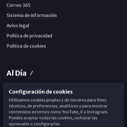
Correo 365
Sistema de información
Aviso legal
Política de privacidad
Política de cookies
Al Día
Configuración de cookies
Horarios de Misa
Utilizamos cookies propias y de terceros para fines
Hemeroteca
técnicos, de preferencias, analíticos y para mostrar
contenidos externos como YouTube, X o Instagram.
WhatsApp
Puedes aceptar todas las cookies, rechazar las
opcionales o configurarlas.