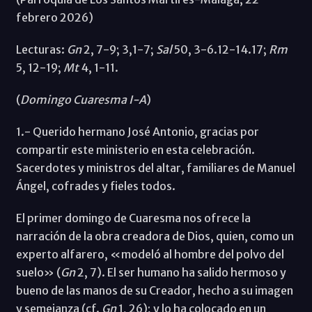
febrero 2026)
Lecturas:
Gn
2, 7-9; 3,1-7;
Sal
50, 3-6.12-14.17;
Rm
5, 12-19;
Mt
4, 1-11.
(
Domingo Cuaresma I-A
)
1.- Querido hermano José Antonio, gracias por
compartir este ministerio en esta celebración.
Sacerdotes y ministros del altar, familiares de Manuel
Ángel, cofrades y fieles todos.
El primer domingo de Cuaresma nos ofrece la
narración de la obra creadora de Dios, quien, como un
experto alfarero, «modeló al hombre del polvo del
suelo» (
Gn
2, 7). El ser humano ha salido hermoso y
bueno de las manos de su Creador, hecho a su imagen
y semejanza (cf.
Gn
1, 26); y lo ha colocado en un