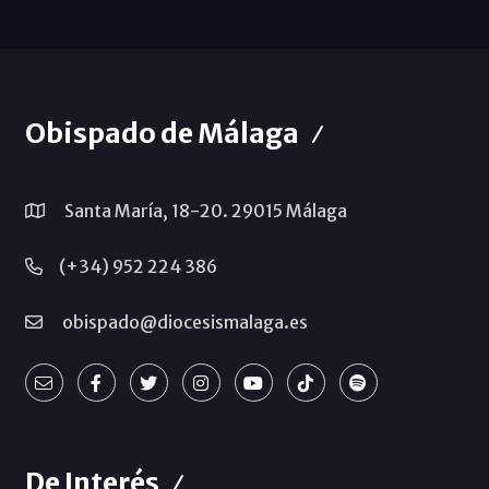
Obispado de Málaga
Santa María, 18-20. 29015 Málaga
(+34) 952 224 386
obispado@diocesismalaga.es
De Interés