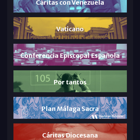
Cáritas con Venezuela
Vaticano
Conferencia Episcopal Española
Por tantos
Plan Málaga Sacra
Cáritas Diocesana