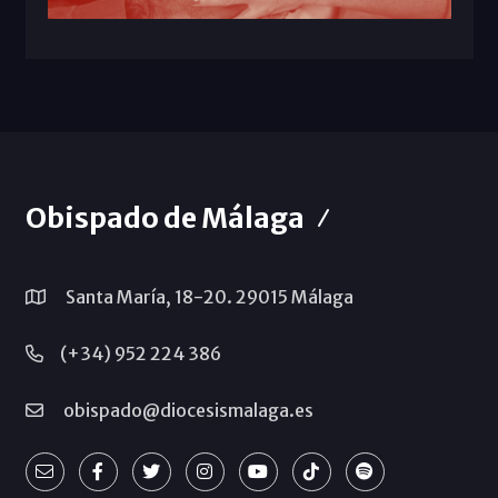
Obispado de Málaga
Santa María, 18-20. 29015 Málaga
(+34) 952 224 386
obispado@diocesismalaga.es