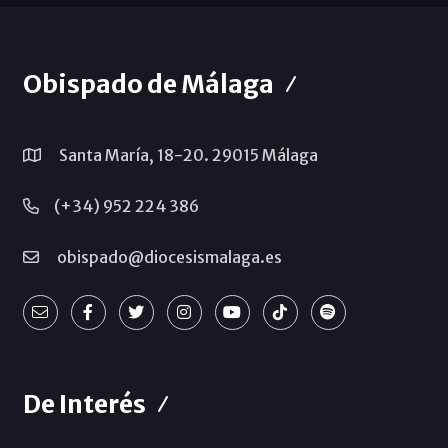
Obispado de Málaga
Santa María, 18-20. 29015 Málaga
(+34) 952 224 386
obispado@diocesismalaga.es
De Interés