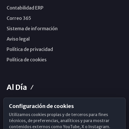
Contabilidad ERP
Correo 365
Sistema de información
Aviso legal
Política de privacidad
Política de cookies
Al Día
Configuración de cookies
Horarios de Misa
Utilizamos cookies propias y de terceros para fines
Hemeroteca
técnicos, de preferencias, analíticos y para mostrar
contenidos externos como YouTube, X o Instagram.
WhatsApp