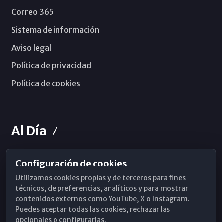
Correo 365
Sistema de información
Aviso legal
Política de privacidad
Política de cookies
Al Día
Configuración de cookies
Horarios de Misa
Utilizamos cookies propias y de terceros para fines
Hemeroteca
técnicos, de preferencias, analíticos y para mostrar
contenidos externos como YouTube, X o Instagram.
WhatsApp
Puedes aceptar todas las cookies, rechazar las
opcionales o configurarlas.