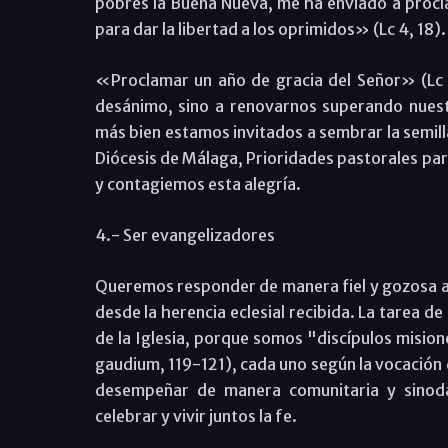
pobres la Buena Nueva, me ha enviado a proclama
para dar la libertad a los oprimidos» (Lc 4, 18).
«Proclamar un año de gracia del Señor» (Lc 4,
desánimo, sino a renovarnos superando nuestr
más bien estamos invitados a sembrar la semilla
Diócesis de Málaga, Prioridades pastorales para
y contagiemos esta alegría.
4.- Ser evangelizadores
Queremos responder de manera fiel y gozosa a 
desde la herencia eclesial recibida. La tarea d
de la Iglesia, porque somos "discípulos mision
gaudium, 119-121), cada uno según la vocación 
desempeñar de manera comunitaria y sinodal
celebrar y vivir juntos la fe.