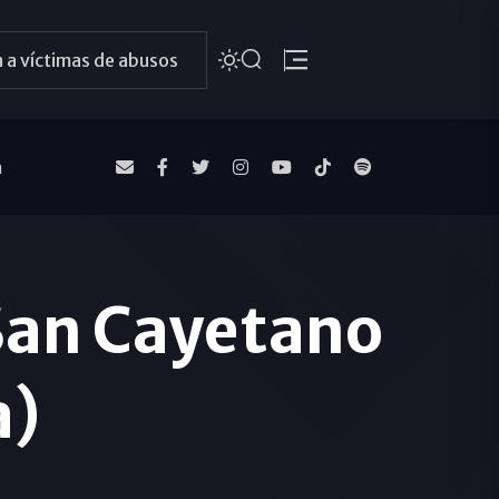
 a víctimas de abusos
a
 San Cayetano
a)