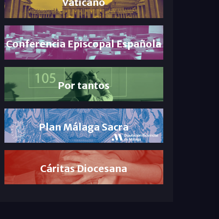
Vaticano
Conferencia Episcopal Española
Por tantos
Plan Málaga Sacra
Cáritas Diocesana