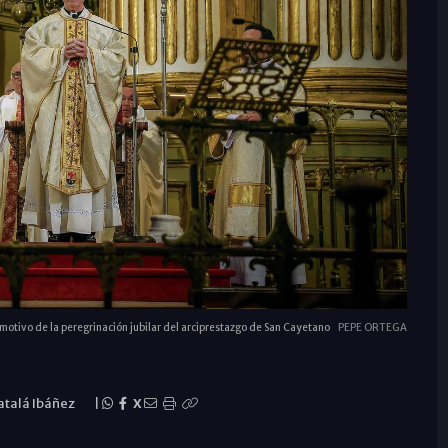
 motivo de la peregrinación jubilar del arciprestazgo de San Cayetano
PEPE ORTEGA
atalá Ibáñez
|
X