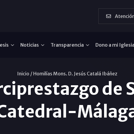
Atención
esis
Noticias
Transparencia
Dono a mi Iglesi
Inicio /
Homilías Mons. D. Jesús Catalá Ibáñez
arciprestazgo de
Catedral-Málag