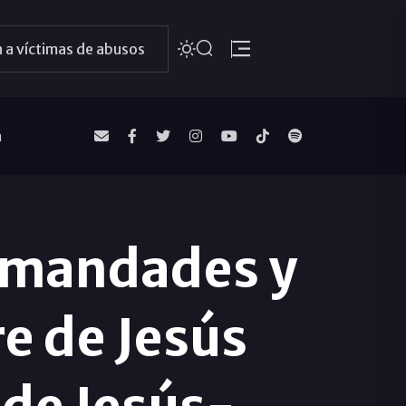
 a víctimas de abusos
a
rmandades y
e de Jesús