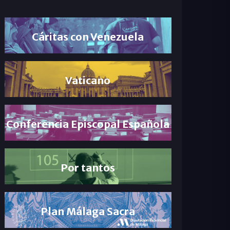
Cáritas con Venezuela
Vaticano
Conferencia Episcopal Española
Por tantos
Plan Málaga Sacra