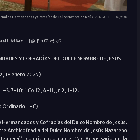
acional de Hermandades y Cofradías del Dulce Nombre de Jesús
A. J. GUERRERO/SUR
atalá Ibáñez
|
X
ADES Y COFRADÍAS DEL DULCE NOMBRE DE JESÚS
a, 18 enero 2025)
 1-3.7-10; 1 Co 12, 4-11; Jn 2, 1-12.
 Ordinario II-C)
e Hermandades y Cofradías del Dulce Nombre de Jesús.
ustre Archicofradía del Dulce Nombre de Jesús Nazareno
equera”, coincidiendo con el 157 Aniversario de la