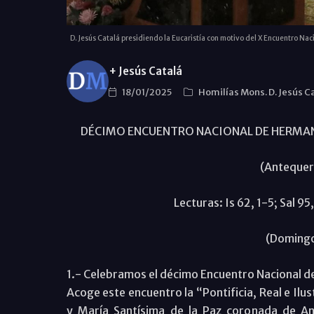
D. Jesús Catalá presidiendo la Eucaristía con motivo del X Encuentro N
+ Jesús Catalá
18/01/2025
Homilías Mons. D. Jesús C
DÉCIMO ENCUENTRO NACIONAL DE HERMAND
(Antequer
Lecturas: Is 62, 1-5; Sal 95,
(Domingo
1.- Celebramos el décimo Encuentro Nacional d
Acoge este encuentro la “Pontificia, Real e Il
y María Santísima de la Paz coronada de Ant