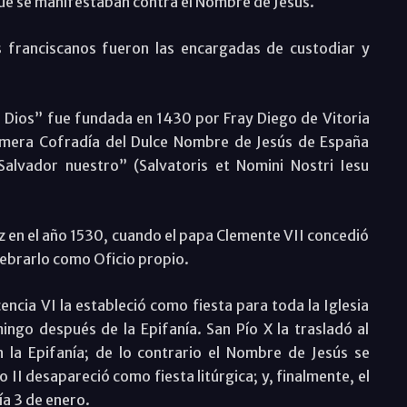
que se manifestaban contra el Nombre de Jesús.
s franciscanos fueron las encargadas de custodiar y
Dios” fue fundada en 1430 por Fray Diego de Vitoria
imera Cofradía del Dulce Nombre de Jesús de España
Salvador nuestro” (Salvatoris et Nomini Nostri Iesu
ez en el año 1530, cuando el papa Clemente VII concedió
elebrarlo como Oficio propio.
encia VI la estableció como fiesta para toda la Iglesia
ngo después de la Epifanía. San Pío X la trasladó al
 la Epifanía; de lo contrario el Nombre de Jesús se
o II desapareció como fiesta litúrgica; y, finalmente, el
ía 3 de enero.