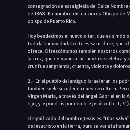
consagración de esta iglesia del Dulce Nombre 
de 1868. En nombre del entonces Obispo de Má
obispo de Puerto Rico.
Hoy bendecimos el nuevo altar, que es símbolo d
toda la humanidad. Cristo es Sacerdote, que ofr
ofrece. Ofrezcámonos también nosotros como ob
la cruz, que de manera incruenta se celebra y se 
cruz fue sangrienta, cruenta, violenta y dolorosa
2.- En el pueblo del antiguo Israel eran los pa
también suele suceder en nuestra cultura. Pero
Virgen María, a través del ángel Gabriel en la 
hijo, y le pondrás por nombre Jesús» (Lc, 1, 31)
El significado del nombre Jesús es “Dios salva”
de Jesucristo en la tierra, para salvar a la huma