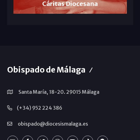
Cáritas Diocesana
Obispado de Málaga
Santa María, 18-20. 29015 Málaga
(+34) 952 224 386
obispado@diocesismalaga.es