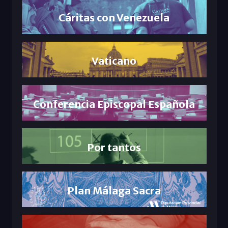
Cáritas con Venezuela
Vaticano
Conferencia Episcopal Española
Por tantos
Plan Málaga Sacra