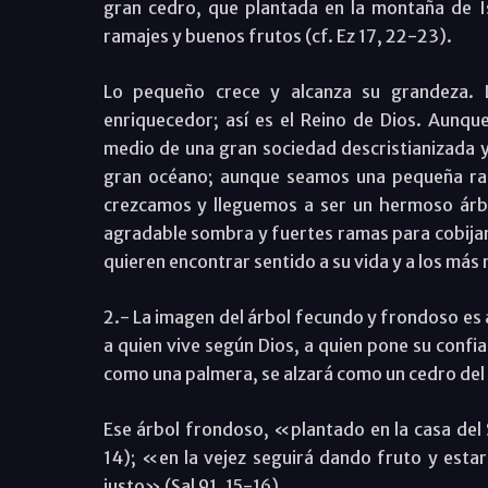
gran cedro, que plantada en la montaña de I
ramajes y buenos frutos (cf. Ez 17, 22-23).
Lo pequeño crece y alcanza su grandeza. L
enriquecedor; así es el Reino de Dios. Aunqu
medio de una gran sociedad descristianizada y
gran océano; aunque seamos una pequeña ra
crezcamos y lleguemos a ser un hermoso árbo
agradable sombra y fuertes ramas para cobijar,
quieren encontrar sentido a su vida y a los más
2.- La imagen del árbol fecundo y frondoso es 
a quien vive según Dios, a quien pone su confi
como una palmera, se alzará como un cedro del 
Ese árbol frondoso, «plantado en la casa del S
14); «en la vejez seguirá dando fruto y esta
justo» (Sal 91, 15-16).