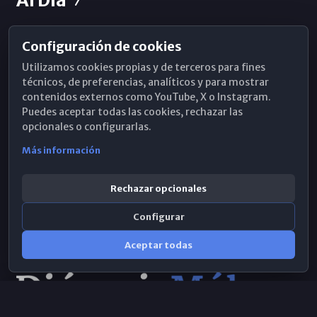
Configuración de cookies
Horarios de Misa
Utilizamos cookies propias y de terceros para fines
Hemeroteca
técnicos, de preferencias, analíticos y para mostrar
contenidos externos como YouTube, X o Instagram.
WhatsApp
Puedes aceptar todas las cookies, rechazar las
opcionales o configurarlas.
Más información
Rechazar opcionales
Configurar
Aceptar todas
Consulta IA
×