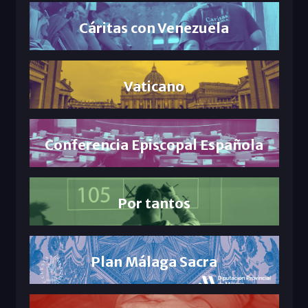
Cáritas con Venezuela
Vaticano
Conferencia Episcopal Española
Por tantos
Plan Málaga Sacra