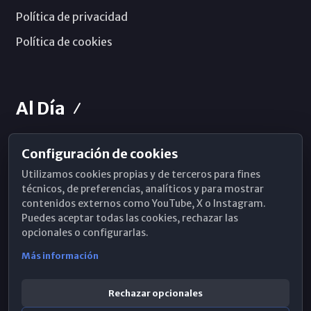
Política de privacidad
Política de cookies
Al Día
Configuración de cookies
Horarios de Misa
Utilizamos cookies propias y de terceros para fines
Hemeroteca
técnicos, de preferencias, analíticos y para mostrar
contenidos externos como YouTube, X o Instagram.
WhatsApp
Puedes aceptar todas las cookies, rechazar las
opcionales o configurarlas.
Más información
Rechazar opcionales