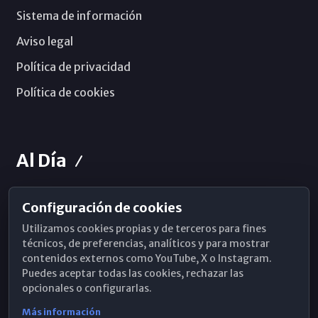
Sistema de información
Aviso legal
Política de privacidad
Política de cookies
Al Día
Configuración de cookies
Horarios de Misa
Utilizamos cookies propias y de terceros para fines
Hemeroteca
técnicos, de preferencias, analíticos y para mostrar
contenidos externos como YouTube, X o Instagram.
WhatsApp
Puedes aceptar todas las cookies, rechazar las
opcionales o configurarlas.
Más información