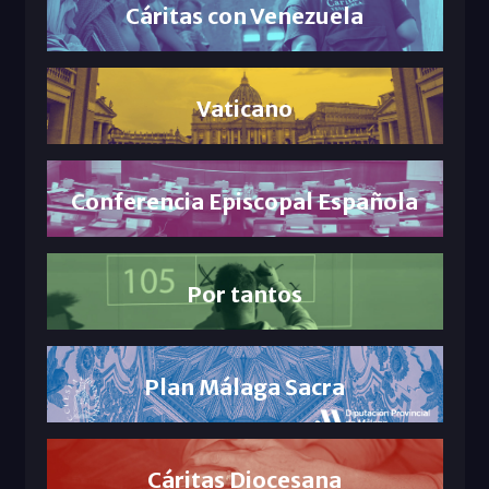
Cáritas con Venezuela
Vaticano
Conferencia Episcopal Española
Por tantos
Plan Málaga Sacra
Cáritas Diocesana