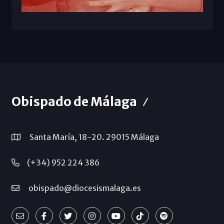
Obispado de Málaga
Santa María, 18-20. 29015 Málaga
(+34) 952 224 386
obispado@diocesismalaga.es