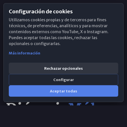
Configuración de cookies
Horarios de Misa
Utilizamos cookies propias y de terceros para fines
Hemeroteca
técnicos, de preferencias, analíticos y para mostrar
contenidos externos como YouTube, X o Instagram.
WhatsApp
Puedes aceptar todas las cookies, rechazar las
opcionales o configurarlas.
Más información
Rechazar opcionales
Configurar
Aceptar todas
Consulta IA
×