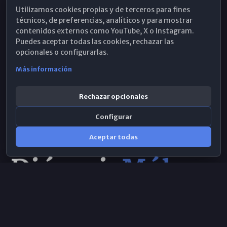
Utilizamos cookies propias y de terceros para fines
Hemeroteca
técnicos, de preferencias, analíticos y para mostrar
contenidos externos como YouTube, X o Instagram.
WhatsApp
Puedes aceptar todas las cookies, rechazar las
opcionales o configurarlas.
Más información
Rechazar opcionales
Configurar
Aceptar todas
Consulta IA
×
Selecciona el área y realiza tu consulta
© 2026 Obispado de Málaga