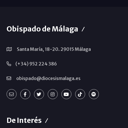
Obispado de Málaga
Santa María, 18-20. 29015 Málaga
(+34) 952 224 386
obispado@diocesismalaga.es
De Interés