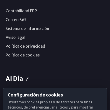
Contabilidad ERP
Correo 365
Sistema de información
Aviso legal
Política de privacidad
Política de cookies
Al Día
Configuración de cookies
Horarios de Misa
Utilizamos cookies propias y de terceros para fines
Hemeroteca
técnicos, de preferencias, analíticos y para mostrar