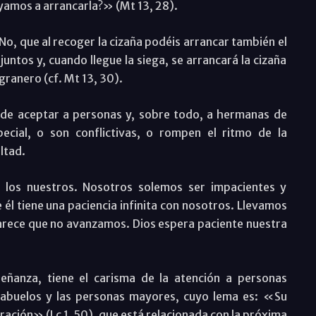
yamos a arrancarla?» (Mt 13, 28).
, que al recoger la cizaña podéis arrancar también el
untos y, cuando llegue la siega, se arrancará la cizaña
granero (cf. Mt 13, 30).
a de aceptar a personas y, sobre todo, a hermanas de
cial, o son conflictivas, o rompen el ritmo de la
ltad.
 los nuestros. Nosotros solemos ser impacientes y
l tiene una paciencia infinita con nosotros. Llevamos
parece que no avanzamos. Dios espera paciente nuestra
eñanza, tiene el carisma de la atención a personas
 abuelos y las personas mayores, cuyo lema es: «Su
ración» (Lc 1, 50), que está relacionada con la próxima