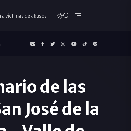
 a víctimas de abusos
a
nario de las
n José de la