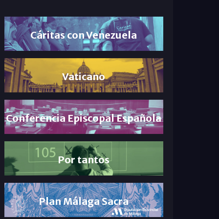
Cáritas con Venezuela
Vaticano
Conferencia Episcopal Española
Por tantos
Plan Málaga Sacra