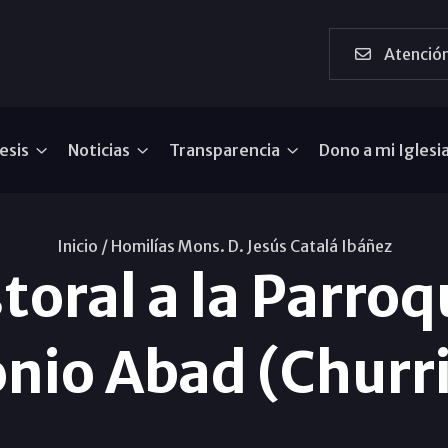
Atención
esis
Noticias
Transparencia
Dono a mi Iglesi
Inicio /
Homilías Mons. D. Jesús Catalá Ibáñez
toral a la Parro
nio Abad (Churr