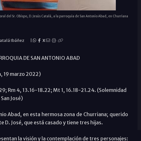
oral del Sr. Obispo, D. Jesús Catalá, a la parroquia de San Antonio Abad, en Churriana
Catalá Ibáñez
|
X
ARROQUIA DE SAN ANTONIO ABAD
a, 19 marzo 2022)
.29; Rm 4, 13.16-18.22; Mt 1, 16.18-21.24. (Solemnidad
 San José)
onio Abad, en esta hermosa zona de Churriana; querido
D. José, que está casado y tiene tres hijas.
esentan la visión y la contemplación de tres personajes: