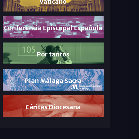
Vaticano
Conferencia Episcopal Española
Por tantos
Plan Málaga Sacra
Cáritas Diocesana