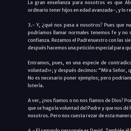
La gran enseñanza para nosotros es que Abr
ordinario tener hijos en edad avanzada–, y lo r
3.- Y, ¿qué nos pasa a nosotros? Pues que nue
podríamos llamar normales tenemos fe y no 
confianza. Rezamos el Padrenuestro con las sie
después hacemos una petición especial para qu
Entramos, pues, en una especie de contradic
voluntad»; y después decimos: “Mira Señor, qu
No es necesario poner ejemplos; pero podríamo
lotería.
A ver, ¿nos fiamos o no nos fiamos de Dios? Po
que se haga la voluntad del Padre y que nos dé 
nosotros. Pero nos cuesta rezar de esta maner
4.- El segundo personaje es David. También él l