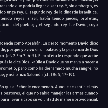
pensado que podría llegar a ser rey. Y, sin embargo, es
do unge rey. El segundo rey de la dinastía israelítica.
enido reyes Israel; había tenido jueces, profetas,
etición del pueblo; y el segundo rey fue David, cuyo
.
ndencia como Abrahán. En cierto momento David dice:
de, porque yo vivo en un palacio y la presencia de Dios
ona» (cf. 2 Sm 7, 4-5). El profeta le responde que actúe
pués le dice Dios: «Dile a David que no me va a hacer a
e prometió, pero como ha derramado mucha sangre, no
ue; y así lo hizo Salomón (cf. 1 Re 5, 17-19).
sión que el Señor le encomendó. Aunque se sentía el más
os pastores, el que no sabía manejar las armas cuando
o para llevar a cabo su voluntad de manera providencial.