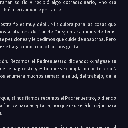
ahán se fio y recibió algo extraordinario, –no era
ecibió precisamente por su fe.
stra fe es muy débil. Ni siquiera para las cosas que
nos acabamos de fiar de Dios; no acabamos de tener
te peticiones y le pedimos que cuide de nosotros. Pero
e se haga como a nosotros nos gusta.
ción. Rezamos el Padrenuestro diciendo: «hágase tu
e se haga esto y esto; que se cumpla lo que te pido”.
s enumera muchos temas: la salud, del trabajo, de la
rque, si nos fiamos recemos el Padrenuestro, pidiendo
la fuerza para aceptarla, porque eso será lo mejor para
a.
lega a ser rey por providencia divina. Era un pastor, el