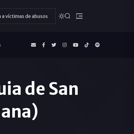
 a víctimas de abusos
a
quia de San
iana)