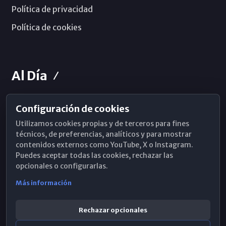
Política de privacidad
Política de cookies
Al Día
Configuración de cookies
Horarios de Misa
Utilizamos cookies propias y de terceros para fines
Hemeroteca
técnicos, de preferencias, analíticos y para mostrar
contenidos externos como YouTube, X o Instagram.
WhatsApp
Puedes aceptar todas las cookies, rechazar las
opcionales o configurarlas.
Más información
Rechazar opcionales