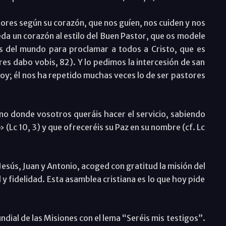
res según su corazón, que nos guíen, nos cuiden y nos
da un corazón al estilo del Buen Pastor, que os modele
os del mundo para proclamar a todos a Cristo, que es
res dabo vobis, 82). Y lo pedimos la intercesión de san
 hoy; él nos ha repetido muchas veces lo de ser pastores
no donde vosotros queráis hacer el servicio, sabiendo
Lc 10, 3) y que ofreceréis su Paz en su nombre (cf. Lc
Jesús, Juan y Antonio, acoged con gratitud la misión del
y fidelidad. Esta asamblea cristiana es lo que hoy pide
ial de las Misiones con el lema “Seréis mis testigos”.