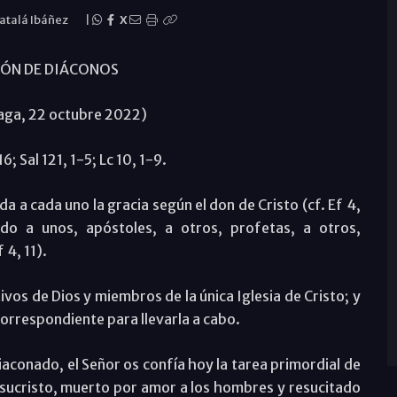
Catalá Ibáñez
|
X
ÓN DE DIÁCONOS
aga, 22 octubre 2022)
6; Sal 121, 1-5; Lc 10, 1-9.
a a cada uno la gracia según el don de Cristo (cf. Ef 4,
ido a unos, apóstoles, a otros, profetas, a otros,
 4, 11).
vos de Dios y miembros de la única Iglesia de Cristo; y
orrespondiente para llevarla a cabo.
iaconado, el Señor os confía hoy la tarea primordial de
 Jesucristo, muerto por amor a los hombres y resucitado