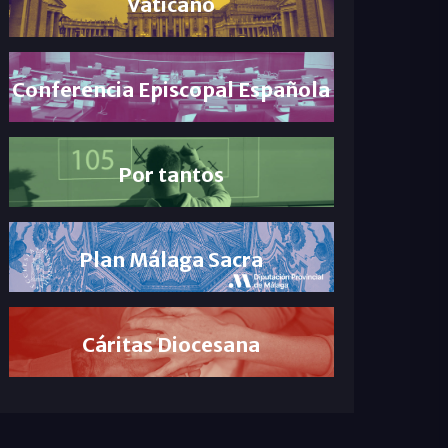
Vaticano
Conferencia Episcopal Española
Por tantos
Plan Málaga Sacra
Cáritas Diocesana