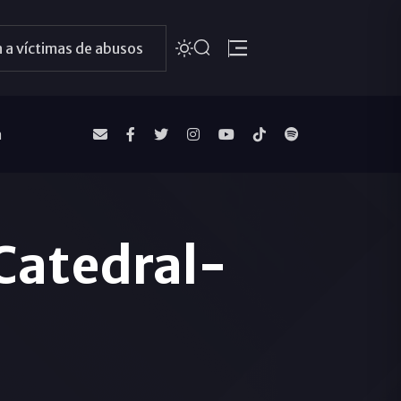
 a víctimas de abusos
a
Catedral-