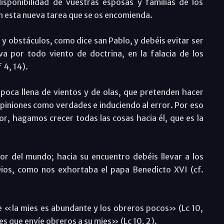
isponibilidad de vuestras esposas y familias de los
 esta nueva tarea que se os encomienda.
 y obstáculos, como dice san Pablo, y debéis evitar ser
va por todo viento de doctrina, en la falacia de los
 4, 14).
época llena de vientos y de olas, que pretenden hacer
 opiniones como verdades e induciendo al error. Por eso
r, hagamos crecer todas las cosas hacia él, que es la
or del mundo; hacia su encuentro debéis llevar a los
Dios, como nos exhortaba el papa Benedicto XVI (cf.
e «la mies es abundante y los obreros pocos» (Lc 10,
es que envíe obreros a su mies» (Lc 10, 2).