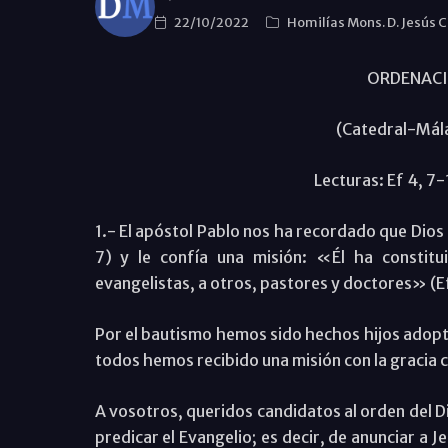
22/10/2022
Homilías Mons. D. Jesús 
ORDENACI
(Catedral-Mál
Lecturas: Ef 4, 7-1
1.- El apóstol Pablo nos ha recordado que Dios d
7) y le confía una misión: «Él ha constitu
evangelistas, a otros, pastores y doctores» (Ef
Por el bautismo hemos sido hechos hijos adopti
todos hemos recibido una misión con la gracia c
A vosotros, queridos candidatos al orden del D
predicar el Evangelio; es decir, de anunciar a