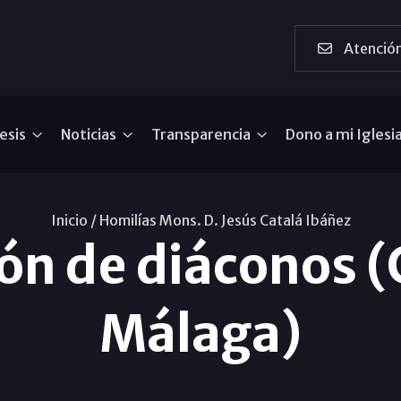
Atención
esis
Noticias
Transparencia
Dono a mi Iglesi
Inicio /
Homilías Mons. D. Jesús Catalá Ibáñez
ón de diáconos (
Málaga)