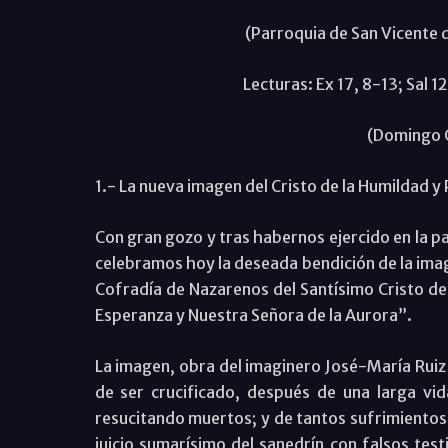
(Parroquia de San Vicente 
Lecturas: Ex 17, 8-13; Sal 12
(Domingo 
1.- La nueva imagen del Cristo de la Humildad y 
Con gran gozo y tras habernos ejercido en la p
celebramos hoy la deseada bendición de la ima
Cofradía de Nazarenos del Santísimo Cristo de 
Esperanza y Nuestra Señora de la Aurora”.
La imagen, obra del imaginero José-María Ruiz 
de ser crucificado, después de una larga vi
resucitando muertos; y de tantos sufrimientos 
juicio sumarísimo del sanedrín con falsos test