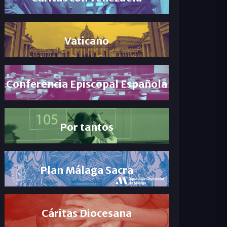
Vaticano
Conferencia Episcopal Española
Por tantos
Plan Málaga Sacra
Cáritas Diocesana