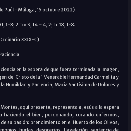
de Paúl - Málaga, 15 octubre 2022)
0, 1-8; 2 Tm 3, 14 – 4, 2; Lc 18, 1-8.
Ordinario XXIX-C)
Paciencia
aciencia en la espera de que fuera terminada la imagen,
gen del Cristo de la “Venerable Hermandad Carmelita y
la Humildad y Paciencia, María Santísima de Dolores y
Montes, aquí presente, representa a Jesús a la espera
da haciendo el bien, perdonando, curando enfermos,
de su pasión: prendimiento en el Huerto de los Olivos,
imonios, burlas, desprecios, flagelación, sentencia de